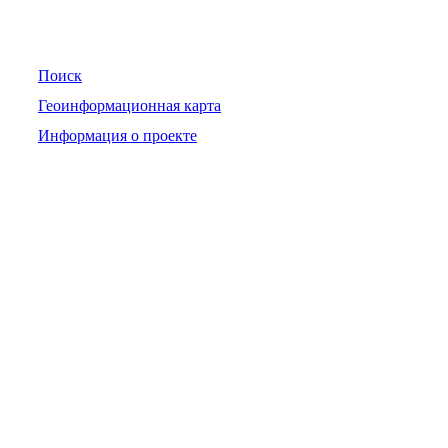
Навигация
Поиск
Геоинформационная карта
Информация о проекте
Официальные контакты
При возникновении вопросов их следует направить в
письменной форме по адресу электронной почты
mail@pojreestr.ru