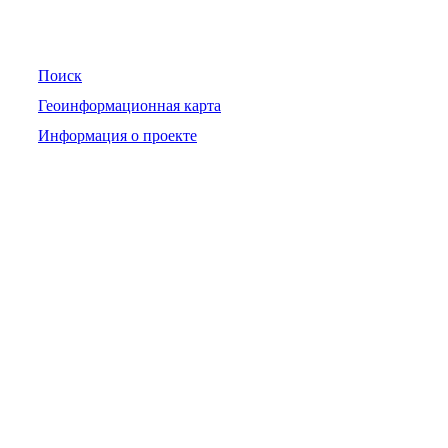
Навигация
Поиск
Геоинформационная карта
Информация о проекте
Официальные контакты
При возникновении вопросов их следует направить в
письменной форме по адресу электронной почты
mail@pojreestr.ru